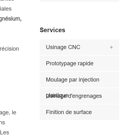
iales
agnésium,
Services
Usinage CNC

récision
Prototypage rapide
Moulage par injection
plastique
Usinage d'engrenages
Finition de surface
age, le
ns
 Les