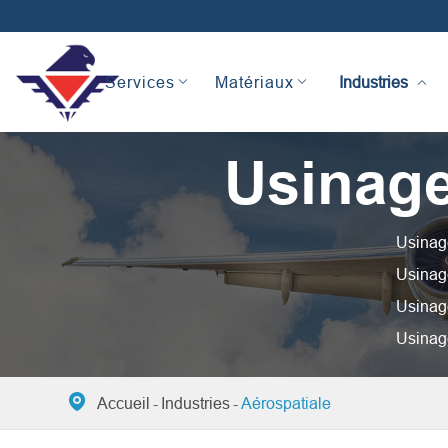
Industries
Services
Matériaux
Usinage
Usinage
Usinage
Usinage
Usinag

Accueil
Industries
Aérospatiale