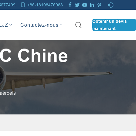







5677499
+86-18108476988
Obtenir un devis

 LJZ
Contactez-nous
maintenant
NC Chine
'aéroefs