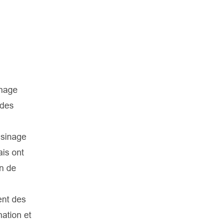
rnage
 des
usinage
is ont
on de
ent des
nation et