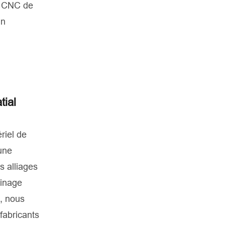
le CNC de
un
tial
riel de
 une
s alliages
sinage
e, nous
fabricants