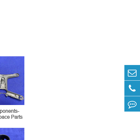
onents-
pace Parts