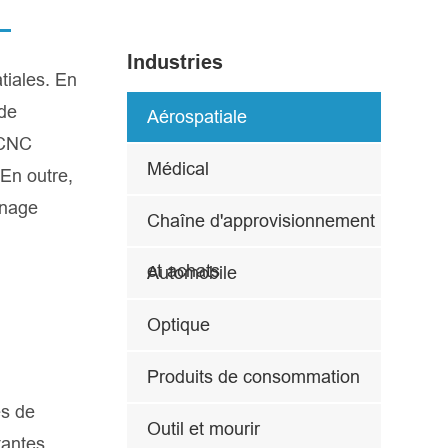
Industries
tiales. En
 de
Aérospatiale
 CNC
Médical
 En outre,
inage
Chaîne d'approvisionnement
et achats
Automobile
Optique
Produits de consommation
es de
Outil et mourir
tantes