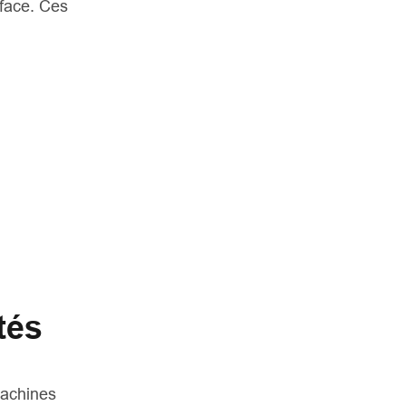
rface. Ces
tés
machines