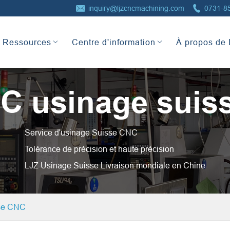


inquiry@ljzcncmachining.com
0731-8
Ressources
Centre d'information
À propos de
C usinage suis
Service d'usinage Suisse CNC
Tolérance de précision et haute précision
LJZ Usinage Suisse Livraison mondiale en Chine
se CNC