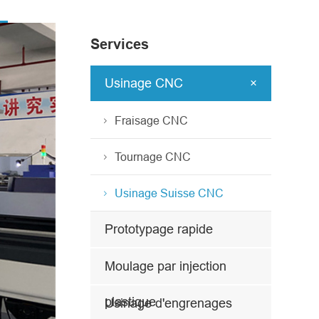
Services
Usinage CNC

Fraisage CNC
Tournage CNC
Usinage Suisse CNC
Prototypage rapide
Moulage par injection
plastique
Usinage d'engrenages