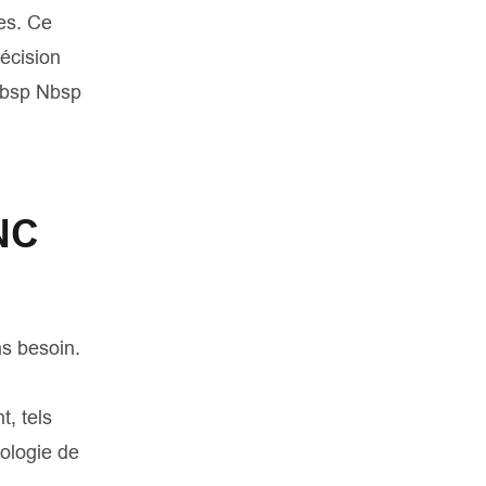
ces. Ce
récision
Nbsp Nbsp
CNC
ns besoin.
, tels
nologie de