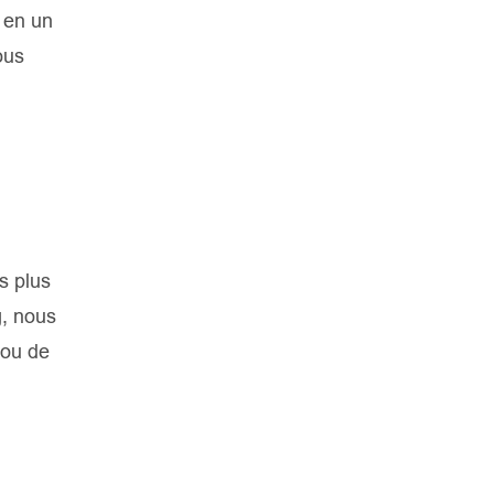
 en un
ous
s plus
g, nous
 ou de