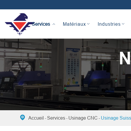
Services
Matériaux
Industries
N

Accueil
Services
Usinage CNC
Usinage Suis