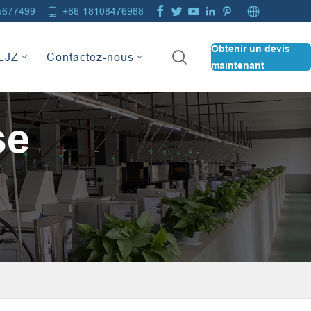







5677499
+86-18108476988
Obtenir un devis

 LJZ
Contactez-nous
maintenant
se