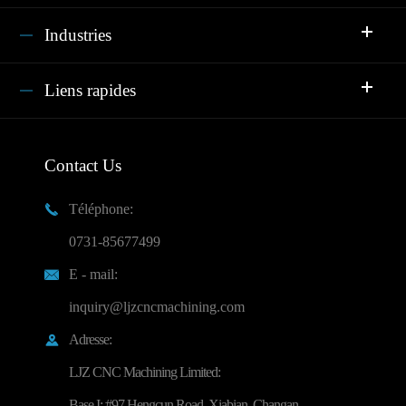
Industries
Liens rapides
Contact Us
Téléphone:

0731-85677499
E - mail:

inquiry@ljzcncmachining.com
Adresse:

LJZ CNC Machining Limited:
Base I: #97 Hengcun Road, Xiabian, Changan,