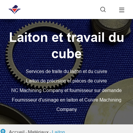

Laiton et travail du
cube
Services de traite du laiton et du cuivre
Laiton de précision et pièces de cuivre
NC Machining Company et fournisseur sur demande
Fournisseur d'usinage en laiton et Cuivre Machining
Company

Accueil
Matériaux
Laiton