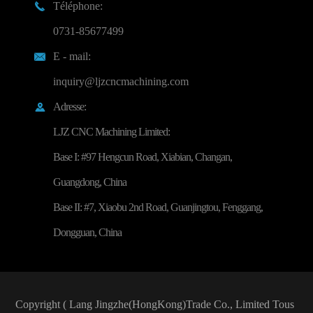
Téléphone:

0731-85677499
E - mail:

inquiry@ljzcncmachining.com
Adresse:

LJZ CNC Machining Limited:
Base I: #97 Hengcun Road, Xiabian, Changan,
Guangdong, China
Base II: #7, Xiaobu 2nd Road, Guanjingtou, Fenggang,
Dongguan, China
Copyright (
Lang Jingzhe(HongKong)Trade Co., Limited
Tous