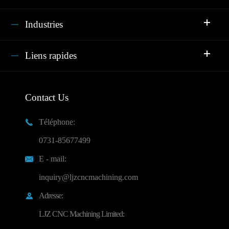
Industries
Liens rapides
Contact Us
Téléphone:

0731-85677499
E - mail:

inquiry@ljzcncmachining.com
Adresse:

LJZ CNC Machining Limited: