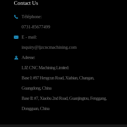
Contact Us
Téléphone:

0731-85677499
E - mail:

inquiry@ljzcncmachining.com
Adresse:

LJZ CNC Machining Limited:
Base I: #97 Hengcun Road, Xiabian, Changan,
Guangdong, China
Base II: #7, Xiaobu 2nd Road, Guanjingtou, Fenggang,
Dongguan, China