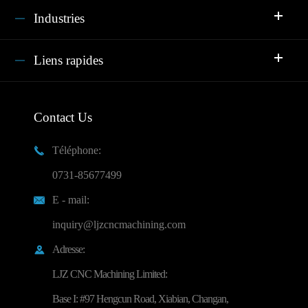
Industries
Liens rapides
Contact Us
Téléphone:

0731-85677499
E - mail:

inquiry@ljzcncmachining.com
Adresse:

LJZ CNC Machining Limited:
Base I: #97 Hengcun Road, Xiabian, Changan,