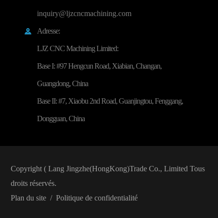
inquiry@ljzcncmachining.com
Adresse:

LJZ CNC Machining Limited:
Base I: #97 Hengcun Road, Xiabian, Changan,
Guangdong, China
Base II: #7, Xiaobu 2nd Road, Guanjingtou, Fenggang,
Dongguan, China
Copyright (
Lang Jingzhe(HongKong)Trade Co., Limited
Tous
droits réservés.
Plan du site
/
Politique de confidentialité